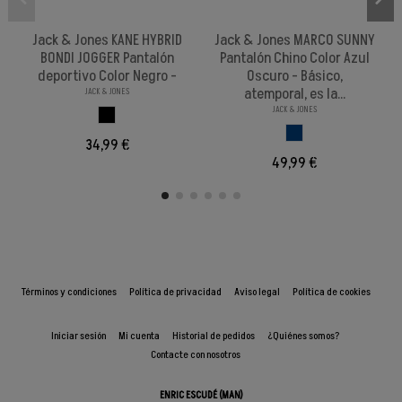
Jack & Jones KANE HYBRID
Jack & Jones MARCO SUNNY
BONDI JOGGER Pantalón
Pantalón Chino Color Azul
deportivo Color Negro -
Oscuro - Básico,
atemporal, es la...
JACK & JONES
JACK & JONES
NEGRO
AZUL OSCURO
34,99 €
49,99 €
Términos y condiciones
Política de privacidad
Aviso legal
Política de cookies
Iniciar sesión
Mi cuenta
Historial de pedidos
¿Quiénes somos?
Contacte con nosotros
ENRIC ESCUDÉ (MAN)