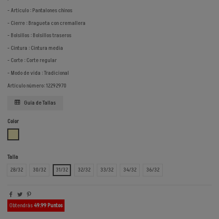
- Artículo : Pantalones chinos
- Cierre : Bragueta con cremallera
- Bolsillos : Bolsillos traseros
- Cintura : Cintura media
- Corte : Corte regular
- Modo de vida : Tradicional
Artículo número: 12292970
Guía de Tallas
Color
BEIGE
Talla
28/32
30/32
31/32
32/32
33/32
34/32
36/32
Obtendrás
49.99 Puntos