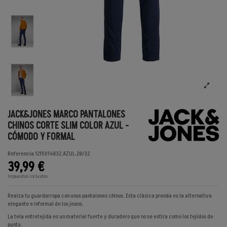
JACK&JONES MARCO PANTALONES
CHINOS CORTE SLIM COLOR AZUL -
CÓMODO Y FORMAL
Referencia
1215014832.AZUL.28/32
39,99 €
Impuestos incluidos
Realza tu guardarropa con unos pantalones chinos. Esta clásica prenda es la alternativa
elegante e informal de los jeans.
La tela entretejida es un material fuerte y duradero que no se estira como los tejidos de
punto.