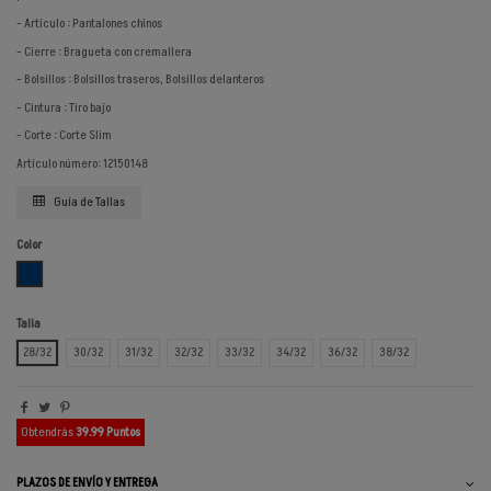
- Artículo : Pantalones chinos
- Cierre : Bragueta con cremallera
- Bolsillos : Bolsillos traseros, Bolsillos delanteros
- Cintura : Tiro bajo
- Corte : Corte Slim
Artículo número: 12150148
Guía de Tallas
Color
AZUL
Talla
28/32
30/32
31/32
32/32
33/32
34/32
36/32
38/32
Obtendrás
39.99 Puntos
PLAZOS DE ENVÍO Y ENTREGA