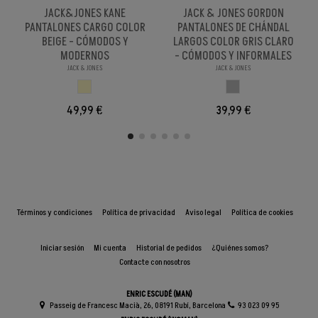
JACK&JONES KANE
JACK & JONES GORDON
PANTALONES CARGO COLOR
PANTALONES DE CHÁNDAL
BEIGE - CÓMODOS Y
LARGOS COLOR GRIS CLARO
MODERNOS
- CÓMODOS Y INFORMALES
JACK & JONES
JACK & JONES
BEIGE
GRIS CLARO
49,99 €
39,99 €
Términos y condiciones
Política de privacidad
Aviso legal
Política de cookies
Iniciar sesión
Mi cuenta
Historial de pedidos
¿Quiénes somos?
Contacte con nosotros
ENRIC ESCUDÉ (MAN)
Passeig de Francesc Macià, 26, 08191 Rubí, Barcelona
93 023 09 95