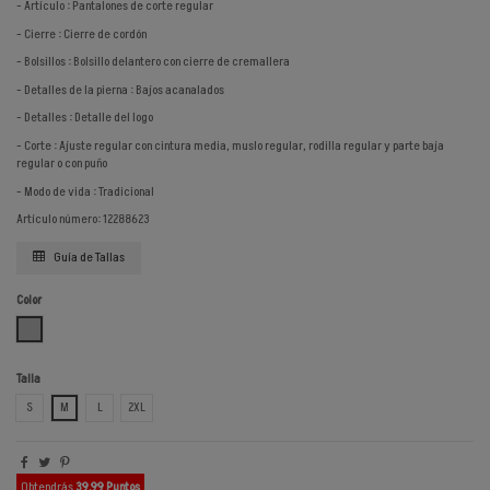
- Artículo : Pantalones de corte regular
- Cierre : Cierre de cordón
- Bolsillos : Bolsillo delantero con cierre de cremallera
- Detalles de la pierna : Bajos acanalados
- Detalles : Detalle del logo
- Corte : Ajuste regular con cintura media, muslo regular, rodilla regular y parte baja
regular o con puño
- Modo de vida : Tradicional
Artículo número: 12288623
Guía de Tallas
Color
GRIS CLARO
Talla
S
M
L
2XL
Obtendrás
39.99 Puntos