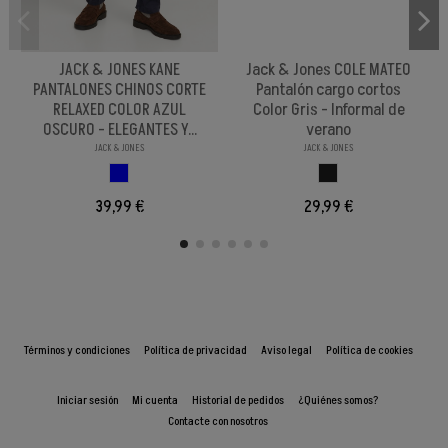
JACK & JONES KANE
Jack & Jones COLE MATEO
PANTALONES CHINOS CORTE
Pantalón cargo cortos
RELAXED COLOR AZUL
Color Gris - Informal de
OSCURO - ELEGANTES Y...
verano
JACK & JONES
JACK & JONES
AZUL OSCURO
GRIS OSCURO
39,99 €
29,99 €
Términos y condiciones
Política de privacidad
Aviso legal
Política de cookies
Iniciar sesión
Mi cuenta
Historial de pedidos
¿Quiénes somos?
Contacte con nosotros