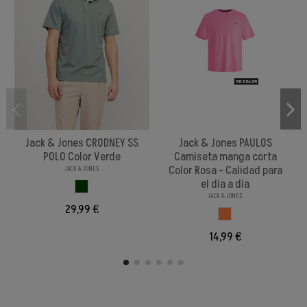
Jack & Jones CRODNEY SS
Jack & Jones PAULOS
POLO Color Verde
Camiseta manga corta
Color Rosa - Calidad para
JACK & JONES
el día a día
VERDE
JACK & JONES
29,99 €
ROSA
14,99 €