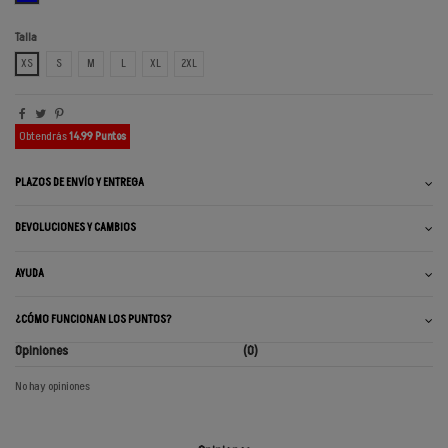
Talla
XS
S
M
L
XL
2XL
Obtendrás
14.99 Puntos
PLAZOS DE ENVÍO Y ENTREGA
DEVOLUCIONES Y CAMBIOS
AYUDA
¿CÓMO FUNCIONAN LOS PUNTOS?
Opiniones
(0)
No hay opiniones