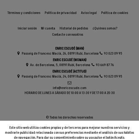
Términos y condiciones
Política de privacidad
Aviso legal
Política de cookies
Iniciar sesión
Mi cuenta
Historial de pedidos
¿Quiénes somos?
Contacte con nosotros
ENRIC ESCUDÉ (MAN)
Passeig de Francesc Macià, 26, 08191 Rubí, Barcelona
93 023 09 95
ENRIC ESCUDÉ (WOMAN)
Av. de Barcelona, 5, 08191 Rubí, Barcelona
93 669 87 76
ENRIC ESCUDÉ (ACTITUD)
Passeig de Francesc Macià, 24, 08191 Rubí, Barcelona
93 023 09 95
info@enricescude.com
HORARIO DE LUNES A SÁBADO DE 10:00 A 13:30 Y DE 17:00 A 20:30
© Todos los derechos reservados
Este sitio web utiliza cookies propias y de terceros para mejorar nuestros servicios y
mostrarle publicidad relacionada con sus preferencias mediante el análisis de sus hábitos
de navegación. Para dar su consentimiento sobre su uso pulse el botón Acepto.