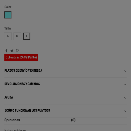
Color
AZUL OCEANO
Talla
S
M
L
Obtendrás
24.99 Puntos
PLAZOS DE ENVÍO Y ENTREGA
DEVOLUCIONES Y CAMBIOS
AYUDA
¿CÓMO FUNCIONAN LOS PUNTOS?
Opiniones
(0)
No hay opiniones