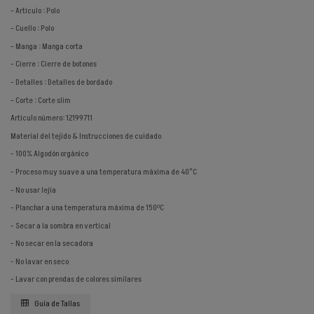
- Artículo : Polo
- Cuello : Polo
- Manga : Manga corta
- Cierre : Cierre de botones
- Detalles : Detalles de bordado
- Corte : Corte slim
Artículo número: 12199711
Material del tejido & Instrucciones de cuidado
- 100% Algodón orgánico
- Proceso muy suave a una temperatura máxima de 40°C
- No usar lejía
- Planchar a una temperatura máxima de 150ºC
- Secar a la sombra en vertical
- No secar en la secadora
- No lavar en seco
- Lavar con prendas de colores similares
Guía de Tallas