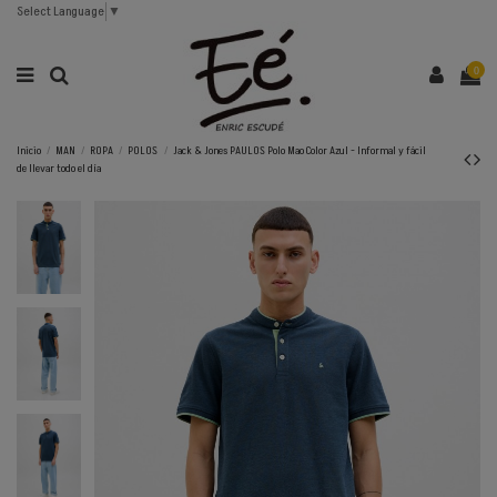
Select Language
▼
0
Inicio
MAN
ROPA
POLOS
Jack & Jones PAULOS Polo Mao Color Azul - Informal y fácil
de llevar todo el día