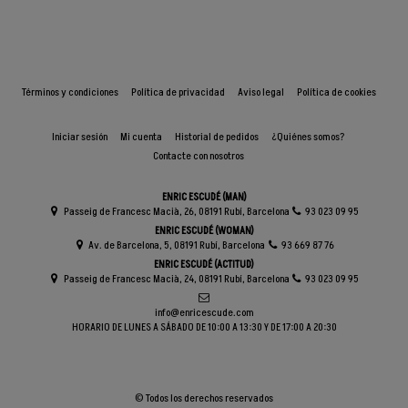
Términos y condiciones
Política de privacidad
Aviso legal
Política de cookies
Iniciar sesión
Mi cuenta
Historial de pedidos
¿Quiénes somos?
Contacte con nosotros
ENRIC ESCUDÉ (MAN)
Passeig de Francesc Macià, 26, 08191 Rubí, Barcelona
93 023 09 95
ENRIC ESCUDÉ (WOMAN)
Av. de Barcelona, 5, 08191 Rubí, Barcelona
93 669 87 76
ENRIC ESCUDÉ (ACTITUD)
Passeig de Francesc Macià, 24, 08191 Rubí, Barcelona
93 023 09 95
info@enricescude.com
HORARIO DE LUNES A SÁBADO DE 10:00 A 13:30 Y DE 17:00 A 20:30
© Todos los derechos reservados