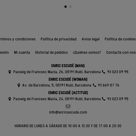
rminos y condiciones
Política de privacidad
Aviso legal
Política de cookies
sesión
Mi cuenta
Historial de pedidos
¿Quiénes somos?
Contacte con nos
ENRIC ESCUDÉ (MAN)
Passeig de Francesc Macià, 26, 08191 Rubí, Barcelona
93 023 09 95
ENRIC ESCUDÉ (WOMAN)
Av. de Barcelona, 5, 08191 Rubí, Barcelona
93 669 87 76
ENRIC ESCUDÉ (ACTITUD)
Passeig de Francesc Macià, 24, 08191 Rubí, Barcelona
93 023 09 95
info@enricescude.com
HORARIO DE LUNES A SÁBADO DE 10:00 A 13:30 Y DE 17:00 A 20:30