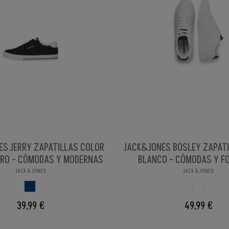
ES JERRY ZAPATILLAS COLOR
JACK&JONES BOSLEY ZAPAT
RO - CÓMODAS Y MODERNAS
BLANCO - CÓMODAS Y F
JACK & JONES
JACK & JONES
AZUL OSCURO
BLANCO
39,99 €
49,99 €