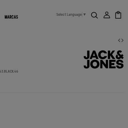
Select Language
▼
MARCAS
43.BLACK.46