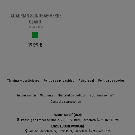
JACADRIAN SLINGBAG VERDE
CLARO
JACK & JONES
VERDE CLARO
19,99 €
Términos y condiciones
Política de privacidad
Aviso legal
Política de cookies
Iniciar sesión
Mi cuenta
Historial de pedidos
¿Quiénes somos?
Contacte con nosotros
ENRIC ESCUDÉ (MAN)
Passeig de Francesc Macià, 26, 08191 Rubí, Barcelona
93 023 09 95
ENRIC ESCUDÉ (WOMAN)
Av. de Barcelona, 5, 08191 Rubí, Barcelona
93 669 87 76