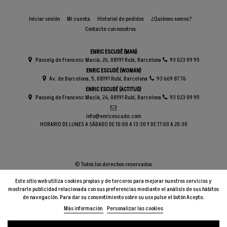
Iniciar sesión
Mi cuenta
Historial de pedidos
¿Quiénes somos?
Contacte con nosotros
ENRIC ESCUDÉ (MAN)
Passeig de Francesc Macià, 26, 08191 Rubí, Barcelona
93 023 09 95
ENRIC ESCUDÉ (WOMAN)
Av. de Barcelona, 5, 08191 Rubí, Barcelona
93 669 87 76
ENRIC ESCUDÉ (ACTITUD)
Passeig de Francesc Macià, 24, 08191 Rubí, Barcelona
93 023 09 95
info@enricescude.com
HORARIO DE LUNES A SÁBADO DE 10:00 A 13:30 Y DE 17:00 A 20:30
© Todos los derechos reservados
Este sitio web utiliza cookies propias y de terceros para mejorar nuestros servicios y
mostrarle publicidad relacionada con sus preferencias mediante el análisis de sus hábitos
de navegación. Para dar su consentimiento sobre su uso pulse el botón Acepto.
Más información
Personalizar las cookies
Añadir al carrito