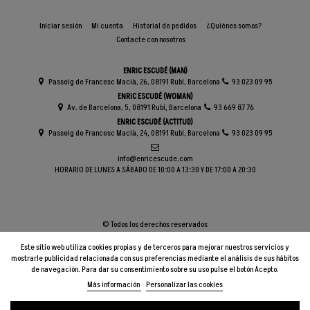
Iniciar sesión
Mi cuenta
Historial de pedidos
¿Quiénes somos?
Contacte con nosotros
ENRIC ESCUDÉ (MAN)
Passeig de Francesc Macià, 26, 08191 Rubí, Barcelona
93 023 09 95
ENRIC ESCUDÉ (WOMAN)
Av. de Barcelona, 5, 08191 Rubí, Barcelona
93 669 87 76
ENRIC ESCUDÉ (ACTITUD)
Passeig de Francesc Macià, 24, 08191 Rubí, Barcelona
93 023 09 95
info@enricescude.com
HORARIO DE LUNES A SÁBADO DE 10:00 A 13:30 Y DE 17:00 A 20:30
© Todos los derechos reservados
Este sitio web utiliza cookies propias y de terceros para mejorar nuestros servicios y
mostrarle publicidad relacionada con sus preferencias mediante el análisis de sus hábitos
de navegación. Para dar su consentimiento sobre su uso pulse el botón Acepto.
Más información
Personalizar las cookies
Añadir al carrito