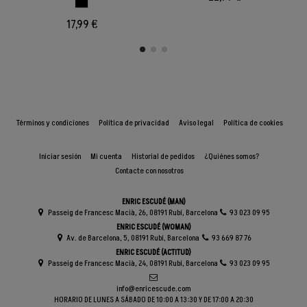
NEGRO
17,99 €
Términos y condiciones
Política de privacidad
Aviso legal
Política de cookies
Iniciar sesión
Mi cuenta
Historial de pedidos
¿Quiénes somos?
Contacte con nosotros
ENRIC ESCUDÉ (MAN)
Passeig de Francesc Macià, 26, 08191 Rubí, Barcelona
93 023 09 95
ENRIC ESCUDÉ (WOMAN)
Av. de Barcelona, 5, 08191 Rubí, Barcelona
93 669 87 76
ENRIC ESCUDÉ (ACTITUD)
Passeig de Francesc Macià, 24, 08191 Rubí, Barcelona
93 023 09 95
info@enricescude.com
HORARIO DE LUNES A SÁBADO DE 10:00 A 13:30 Y DE 17:00 A 20:30