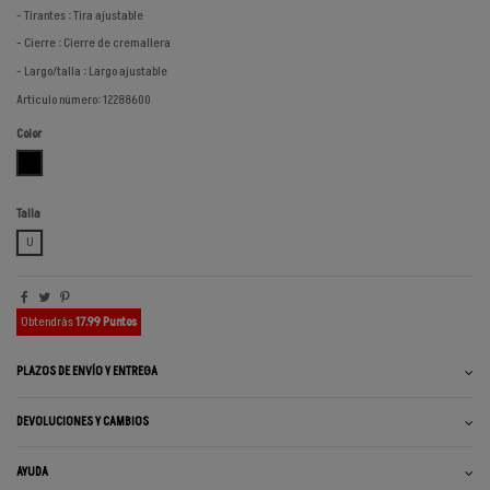
- Tirantes : Tira ajustable
- Cierre : Cierre de cremallera
- Largo/talla : Largo ajustable
Artículo número: 12288600
Color
NEGRO
Talla
U
Obtendrás
17.99 Puntos
PLAZOS DE ENVÍO Y ENTREGA
DEVOLUCIONES Y CAMBIOS
AYUDA