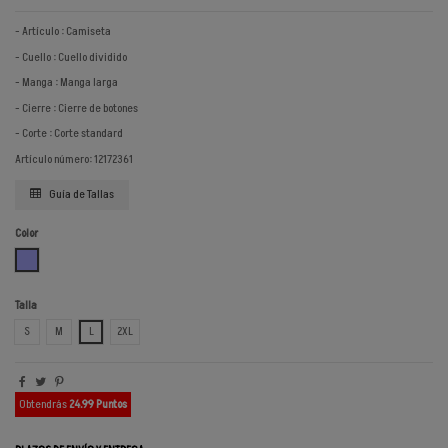
- Artículo : Camiseta
- Cuello : Cuello dividido
- Manga : Manga larga
- Cierre : Cierre de botones
- Corte : Corte standard
Artículo número: 12172361
Guía de Tallas
Color
AZUL ZAFIRO
Talla
S
M
L
2XL
Obtendrás
24.99 Puntos