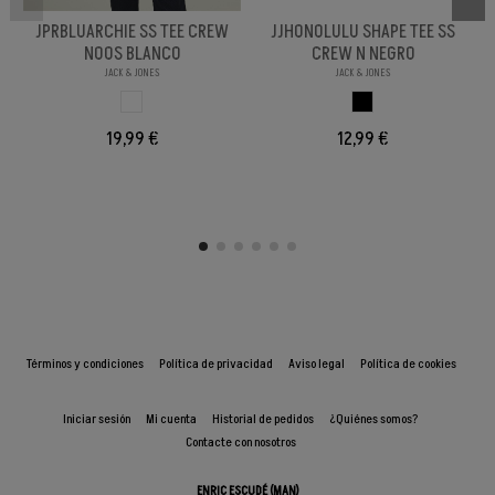
JPRBLUARCHIE SS TEE CREW
JJHONOLULU SHAPE TEE SS
NOOS BLANCO
CREW N NEGRO
JACK & JONES
JACK & JONES
BLANCO
NEGRO
19,99 €
12,99 €
Términos y condiciones
Política de privacidad
Aviso legal
Política de cookies
Iniciar sesión
Mi cuenta
Historial de pedidos
¿Quiénes somos?
Contacte con nosotros
ENRIC ESCUDÉ (MAN)