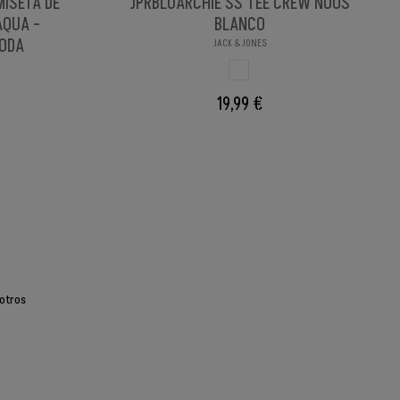
MISETA DE
JPRBLUARCHIE SS TEE CREW NOOS
AQUA -
BLANCO
MODA
JACK & JONES
BLANCO
19,99 €
otros