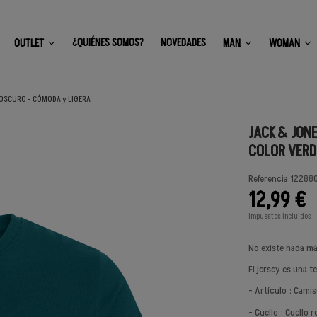
¿QUIÉNES SOMOS?
NOVEDADES
OUTLET
MAN
WOMAN
OSCURO - CÓMODA y LIGERA
JACK & JON
COLOR VERD
Referencia
122880
12,99 €
Impuestos incluidos
No existe nada má
El jersey es una t
- Artículo : Camis
- Cuello : Cuello 