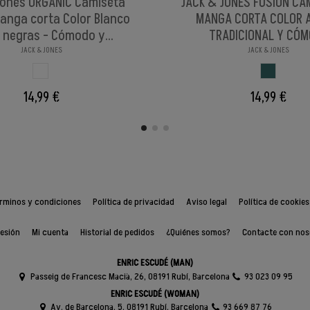
Jones ORGANIC Camiseta
JACK & JONES FUSION CA
anga corta Color Blanco
MANGA CORTA COLOR 
 negras - Cómodo y...
TRADICIONAL Y CÓ
JACK & JONES
JACK & JONES
BLANCO ROTO
AQUA
14,99 €
14,99 €
rminos y condiciones
Política de privacidad
Aviso legal
Política de cookies
sesión
Mi cuenta
Historial de pedidos
¿Quiénes somos?
Contacte con nos
ENRIC ESCUDÉ (MAN)
Passeig de Francesc Macià, 26, 08191 Rubí, Barcelona
93 023 09 95
ENRIC ESCUDÉ (WOMAN)
Av. de Barcelona, 5, 08191 Rubí, Barcelona
93 669 87 76