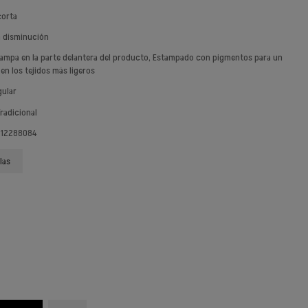
corta
n disminución
tampa en la parte delantera del producto, Estampado con pigmentos para un
en los tejidos más ligeros
gular
Tradicional
 12288084
las