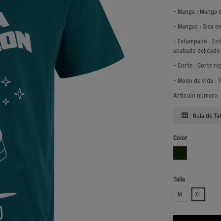
- Manga : Manga 
- Mangas : Sisa e
- Estampado : Es
acabado delicado 
- Corte : Corte re
- Modo de vida : 
Artículo número:
Guía de Tal
Color
VERDE OSCURO
Talla
M
XL