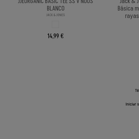
JJEORGANIC BASIC TEE SS V NOOS
Jack & 
BLANCO
Básica m
rayas
JACK & JONES
BLANCO
14,99 €
Té
Iniciar 