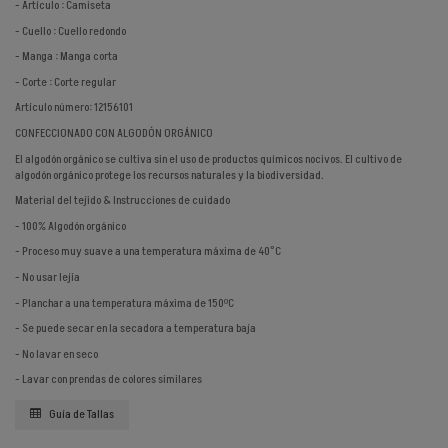
- Artículo : Camiseta
- Cuello : Cuello redondo
- Manga : Manga corta
- Corte : Corte regular
Artículo número: 12156101
CONFECCIONADO CON ALGODÓN ORGÁNICO
El algodón orgánico se cultiva sin el uso de productos químicos nocivos. El cultivo de
algodón orgánico protege los recursos naturales y la biodiversidad.
Material del tejido & Instrucciones de cuidado
- 100% Algodón orgánico
- Proceso muy suave a una temperatura máxima de 40°C
- No usar lejía
- Planchar a una temperatura máxima de 150ºC
- Se puede secar en la secadora a temperatura baja
- No lavar en seco
- Lavar con prendas de colores similares
Guía de Tallas