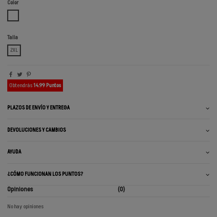
Color
BLANCO ROTO
Talla
2XL
Obtendrás
14.99 Puntos
PLAZOS DE ENVÍO Y ENTREGA
DEVOLUCIONES Y CAMBIOS
AYUDA
¿CÓMO FUNCIONAN LOS PUNTOS?
Opiniones
(0)
No hay opiniones