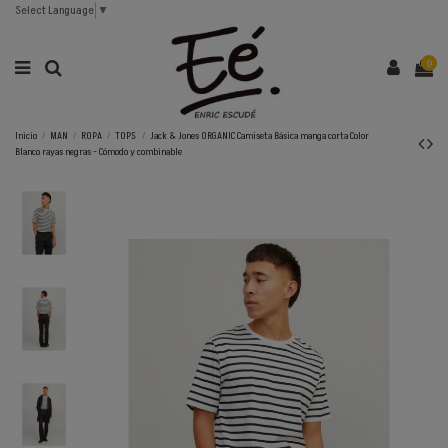
Select Language
▼
0
Inicio
MAN
ROPA
TOPS
Jack & Jones ORGANIC Camiseta Básica manga corta Color
Blanco rayas negras - Cómodo y combinable