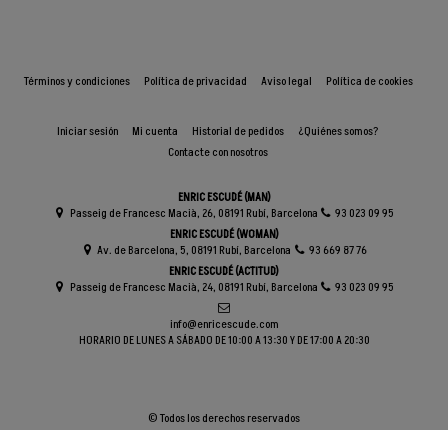
Términos y condiciones
Política de privacidad
Aviso legal
Política de cookies
Iniciar sesión
Mi cuenta
Historial de pedidos
¿Quiénes somos?
Contacte con nosotros
ENRIC ESCUDÉ (MAN)
Passeig de Francesc Macià, 26, 08191 Rubí, Barcelona
93 023 09 95
ENRIC ESCUDÉ (WOMAN)
Av. de Barcelona, 5, 08191 Rubí, Barcelona
93 669 87 76
ENRIC ESCUDÉ (ACTITUD)
Passeig de Francesc Macià, 24, 08191 Rubí, Barcelona
93 023 09 95
info@enricescude.com
HORARIO DE LUNES A SÁBADO DE 10:00 A 13:30 Y DE 17:00 A 20:30
© Todos los derechos reservados