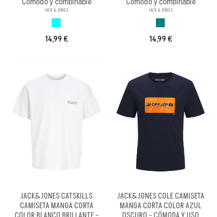
Cómodo y combinable
Cómodo y combinable
JACK & JONES
JACK & JONES
AZUL CELESTE
AZUL VERDOSO
14,99 €
14,99 €
JACK&JONES CATSKILLS
JACK&JONES COLE CAMISETA
CAMISETA MANGA CORTA
MANGA CORTA COLOR AZUL
COLOR BLANCO BRILLANTE -
OSCURO - CÓMODA Y USO