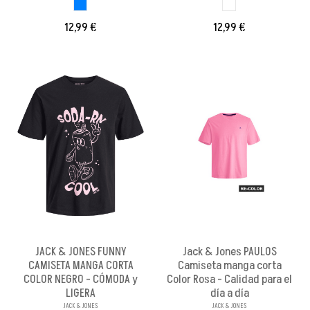
AZUL CLARO
BLANCO BRILLANX
12,99 €
12,99 €
JACK & JONES FUNNY
Jack & Jones PAULOS
CAMISETA MANGA CORTA
Camiseta manga corta
COLOR NEGRO - CÓMODA y
Color Rosa - Calidad para el
LIGERA
día a día
JACK & JONES
JACK & JONES