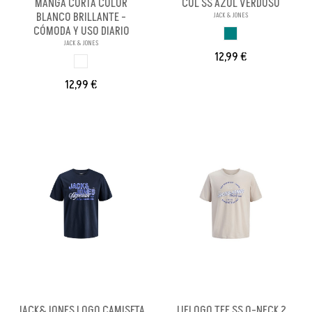
MANGA CORTA COLOR
COL SS AZUL VERDOSO
BLANCO BRILLANTE -
JACK & JONES
CÓMODA Y USO DIARIO
AZUL VERDOSO
JACK & JONES
12,99 €
BLANCO BRILL PA
12,99 €
JACK&JONES LOGO CAMISETA
JJELOGO TEE SS O-NECK 2