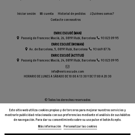
Iniciar sesión
Mi cuenta
Historial de pedidos
¿Quiénes somos?
Contacte con nosotros
ENRIC ESCUDÉ (MAN)
Passeig de Francesc Macià, 26, 08191 Rubí, Barcelona
93 023 09 95
ENRIC ESCUDÉ (WOMAN)
Av. de Barcelona, 5, 08191 Rubí, Barcelona
93 669 87 76
ENRIC ESCUDÉ (ACTITUD)
Passeig de Francesc Macià, 24, 08191 Rubí, Barcelona
93 023 09 95
info@enricescude.com
HORARIO DE LUNES A SÁBADO DE 10:00 A 13:30 Y DE 17:00 A 20:30
© Todos los derechos reservados
Este sitio web utiliza cookies propias y de terceros para mejorar nuestros servicios y
mostrarle publicidad relacionada con sus preferencias mediante el análisis de sus hábitos
de navegación. Para dar su consentimiento sobre su uso pulse el botón Acepto.
Más información
Personalizar las cookies