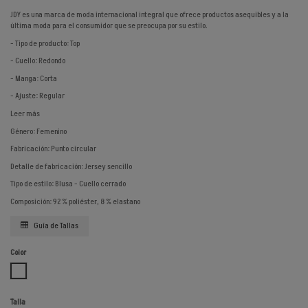
JDY es una marca de moda internacional integral que ofrece productos asequibles y a la
última moda para el consumidor que se preocupa por su estilo.
- Tipo de producto: Top
- Cuello: Redondo
- Manga: Corta
- Ajuste: Regular
Leer más
Género: Femenino
Fabricación: Punto circular
Detalle de fabricación: Jersey sencillo
Tipo de estilo: Blusa - Cuello cerrado
Composición: 92 % poliéster, 8 % elastano
Guía de Tallas
Color
BLANCO
Talla