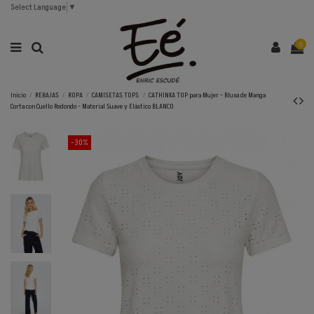
Select Language
▼
0
Inicio
REBAJAS
ROPA
CAMISETAS TOPS
CATHINKA TOP para Mujer - Blusa de Manga
Corta con Cuello Redondo - Material Suave y Elástico BLANCO
-30%