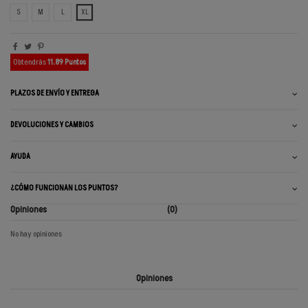
S
M
L
XL
Obtendrás
11.89 Puntos
PLAZOS DE ENVÍO Y ENTREGA
DEVOLUCIONES Y CAMBIOS
AYUDA
¿CÓMO FUNCIONAN LOS PUNTOS?
Opiniones
(0)
No hay opiniones
Opiniones