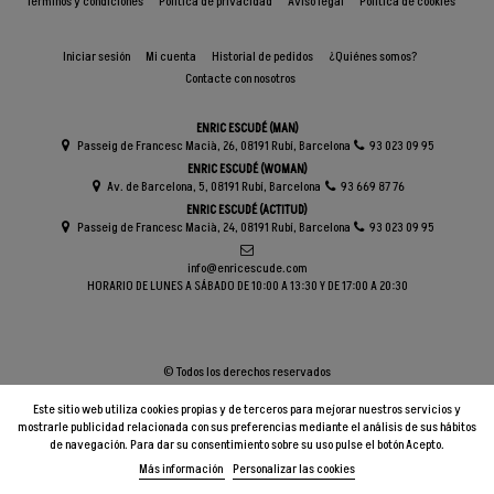
Términos y condiciones
Política de privacidad
Aviso legal
Política de cookies
Iniciar sesión
Mi cuenta
Historial de pedidos
¿Quiénes somos?
Contacte con nosotros
ENRIC ESCUDÉ (MAN)
Passeig de Francesc Macià, 26, 08191 Rubí, Barcelona
93 023 09 95
ENRIC ESCUDÉ (WOMAN)
Av. de Barcelona, 5, 08191 Rubí, Barcelona
93 669 87 76
ENRIC ESCUDÉ (ACTITUD)
Passeig de Francesc Macià, 24, 08191 Rubí, Barcelona
93 023 09 95
info@enricescude.com
HORARIO DE LUNES A SÁBADO DE 10:00 A 13:30 Y DE 17:00 A 20:30
© Todos los derechos reservados
Este sitio web utiliza cookies propias y de terceros para mejorar nuestros servicios y
mostrarle publicidad relacionada con sus preferencias mediante el análisis de sus hábitos
de navegación. Para dar su consentimiento sobre su uso pulse el botón Acepto.
Más información
Personalizar las cookies