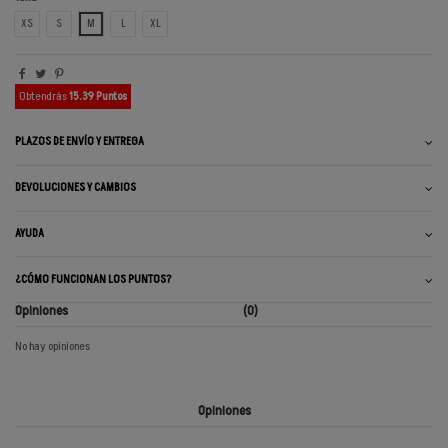
XS
S
M
L
XL
Obtendrás
15.39 Puntos
PLAZOS DE ENVÍO Y ENTREGA
DEVOLUCIONES Y CAMBIOS
AYUDA
¿CÓMO FUNCIONAN LOS PUNTOS?
Opiniones
(0)
No hay opiniones
Opiniones