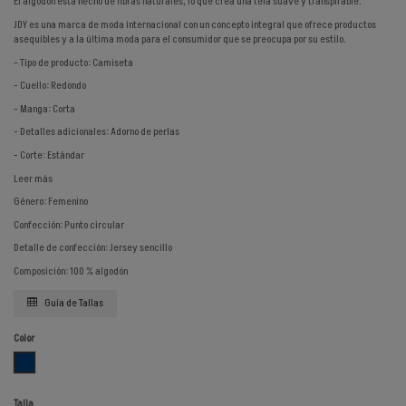
El algodón está hecho de fibras naturales, lo que crea una tela suave y transpirable.
JDY es una marca de moda internacional con un concepto integral que ofrece productos
asequibles y a la última moda para el consumidor que se preocupa por su estilo.
- Tipo de producto: Camiseta
- Cuello: Redondo
- Manga: Corta
- Detalles adicionales: Adorno de perlas
- Corte: Estándar
Leer más
Género: Femenino
Confección: Punto circular
Detalle de confección: Jersey sencillo
Composición: 100 % algodón
Guía de Tallas
Color
AZUL
Talla