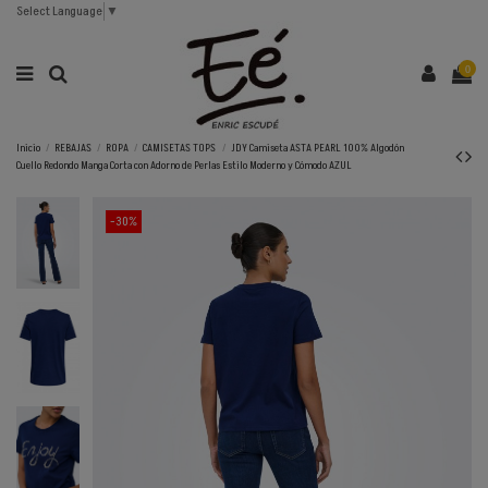
Select Language
▼
0
Inicio
REBAJAS
ROPA
CAMISETAS TOPS
JDY Camiseta ASTA PEARL 100% Algodón
Cuello Redondo Manga Corta con Adorno de Perlas Estilo Moderno y Cómodo AZUL
-30%