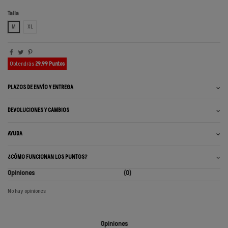
Talla
M
XL
Obtendrás
29.99 Puntos
PLAZOS DE ENVÍO Y ENTREGA
DEVOLUCIONES Y CAMBIOS
AYUDA
¿CÓMO FUNCIONAN LOS PUNTOS?
Opiniones
(0)
No hay opiniones
Opiniones