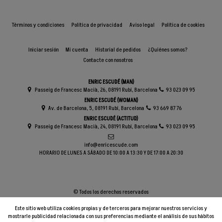
Términos y condiciones
Política de privacidad
Aviso legal
Política de cookies
Iniciar sesión
Mi cuenta
Historial de pedidos
¿Quiénes somos?
Contacte con nosotros
ENRIC ESCUDÉ (MAN)
Passeig de Francesc Macià, 26, 08191 Rubí, Barcelona
93 023 09 95
ENRIC ESCUDÉ (WOMAN)
Av. de Barcelona, 5, 08191 Rubí, Barcelona
93 669 87 76
ENRIC ESCUDÉ (ACTITUD)
Passeig de Francesc Macià, 24, 08191 Rubí, Barcelona
93 023 09 95
info@enricescude.com
HORARIO DE LUNES A SÁBADO DE 10:00 A 13:30 Y DE 17:00 A 20:30
© Todos los derechos reservados
Este sitio web utiliza cookies propias y de terceros para mejorar nuestros servicios y
mostrarle publicidad relacionada con sus preferencias mediante el análisis de sus hábitos