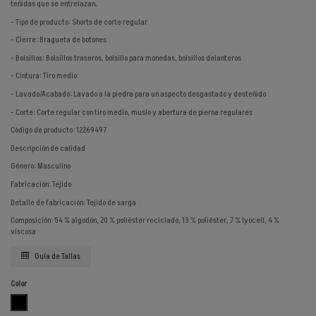
teñidas que se entrelazan.
- Tipo de producto: Shorts de corte regular
- Cierre: Bragueta de botones
- Bolsillos: Bolsillos traseros, bolsillo para monedas, bolsillos delanteros
- Cintura: Tiro medio
- Lavado/Acabado: Lavado a la piedra para un aspecto desgastado y desteñido
- Corte: Corte regular con tiro medio, muslo y abertura de pierna regulares
Código de producto: 12269497
Descripción de calidad
Género: Masculino
Fabricación: Tejido
Detalle de fabricación: Tejido de sarga
Composición: 54 % algodón, 20 % poliéster reciclado, 13 % poliéster, 7 % lyocell, 4 %
viscosa
Guía de Tallas
Color
NEGRO