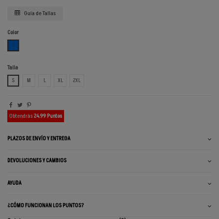
Guía de Tallas
Color
AZUL ACERO
Talla
S
M
L
XL
2XL
Obtendrás
24.99 Puntos
PLAZOS DE ENVÍO Y ENTREGA
DEVOLUCIONES Y CAMBIOS
AYUDA
¿CÓMO FUNCIONAN LOS PUNTOS?