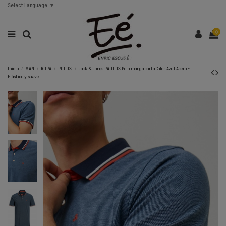
Select Language
▼
0
Inicio
MAN
ROPA
POLOS
Jack & Jones PAULOS Polo manga corta Color Azul Acero -
Elástico y suave