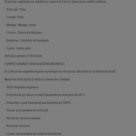
El jersey cepillado es elástico y suave al tacto, ideal para vestir a diario.
- Artículo : Polo
- Cuello : Polo
- Manga : Manga corta
- Cierre : Cierre de botones
- Detalles : Detalles de bordado
- Corte : Corte slim
Artículo número: 12136668
CONFECCIONADO CON ALGODÓN ORGÁNICO
El cultivo de algodón orgánico protege los recursos naturales y la biodiversidad.
Material del tejido & Instrucciones de cuidado
- 100% Algodón orgánico
- Proceso muy suave a una temperatura máxima de 40°C
- Planchar a una temperatura máxima de 150ºC
- Secar a la sombra en vertical
- No secar en la secadora
- No lavar en seco
- Lavar con prendas de colores similares