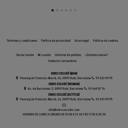
Términos y condiciones
Política de privacidad
Aviso legal
Política de cookies
Iniciar sesión
Mi cuenta
Historial de pedidos
¿Quiénes somos?
Contacte con nosotros
ENRIC ESCUDÉ (MAN)
Passeig de Francesc Macià, 26, 08191 Rubí, Barcelona
93 023 09 95
ENRIC ESCUDÉ (WOMAN)
Av. de Barcelona, 5, 08191 Rubí, Barcelona
93 669 87 76
ENRIC ESCUDÉ (ACTITUD)
Passeig de Francesc Macià, 24, 08191 Rubí, Barcelona
93 023 09 95
info@enricescude.com
HORARIO DE LUNES A SÁBADO DE 10:00 A 13:30 Y DE 17:00 A 20:30