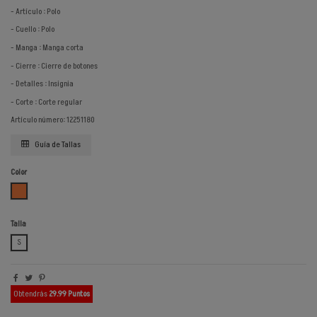
- Artículo : Polo
- Cuello : Polo
- Manga : Manga corta
- Cierre : Cierre de botones
- Detalles : Insignia
- Corte : Corte regular
Artículo número: 12251180
Guía de Tallas
Color
SALMON
Talla
S
Obtendrás
29.99 Puntos