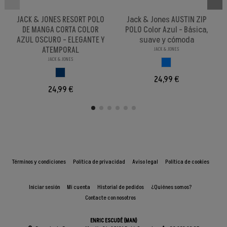
JACK & JONES RESORT POLO
Jack & Jones AUSTIN ZIP
DE MANGA CORTA COLOR
POLO Color Azul - Básica,
AZUL OSCURO - ELEGANTE Y
suave y cómoda
ATEMPORAL
JACK & JONES
JACK & JONES
AZUL
AZUL OSCURO
24,99 €
24,99 €
Términos y condiciones
Política de privacidad
Aviso legal
Política de cookies
Iniciar sesión
Mi cuenta
Historial de pedidos
¿Quiénes somos?
Contacte con nosotros
ENRIC ESCUDÉ (MAN)