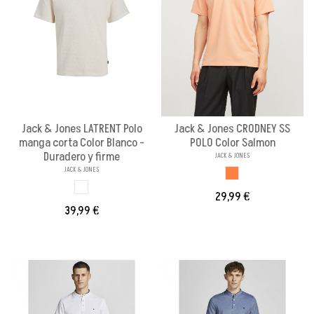
Jack & Jones LATRENT Polo
Jack & Jones CRODNEY SS
manga corta Color Blanco -
POLO Color Salmon
Duradero y firme
JACK & JONES
JACK & JONES
SALMON
BLANCO
29,99 €
39,99 €