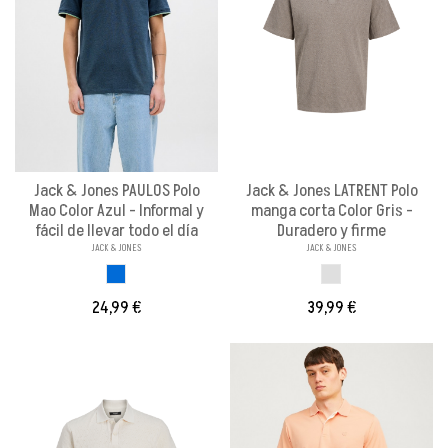
Jack & Jones PAULOS Polo
Jack & Jones LATRENT Polo
Mao Color Azul - Informal y
manga corta Color Gris -
fácil de llevar todo el día
Duradero y firme
JACK & JONES
JACK & JONES
AZUL ACERO
GRIS
24,99 €
39,99 €