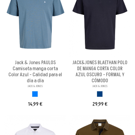
Jack & Jones PAULOS
JACK&JONES BLAETHAN POLO
Camiseta manga corta
DE MANGA CORTA COLOR
Color Azul - Calidad para el
AZUL OSCURO - FORMAL Y
día a día
CÓMODO
JACK & JONES
JACK & JONES
AZUL
AZUL OSCURO
14,99 €
29,99 €