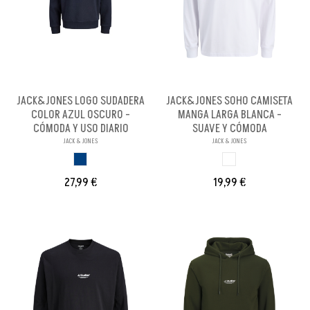
JACK&JONES LOGO SUDADERA
JACK&JONES SOHO CAMISETA
COLOR AZUL OSCURO -
MANGA LARGA BLANCA -
CÓMODA Y USO DIARIO
SUAVE Y CÓMODA
JACK & JONES
JACK & JONES
AZUL OSCURO
BLANCO
27,99 €
19,99 €