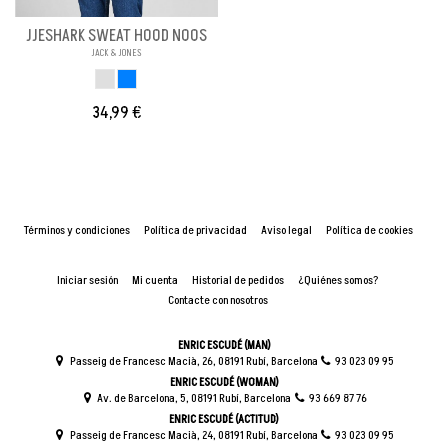
JJESHARK SWEAT HOOD NOOS
JACK & JONES
GRIS
AZUL
34,99 €
Términos y condiciones
Política de privacidad
Aviso legal
Política de cookies
Iniciar sesión
Mi cuenta
Historial de pedidos
¿Quiénes somos?
Contacte con nosotros
ENRIC ESCUDÉ (MAN)
Passeig de Francesc Macià, 26, 08191 Rubí, Barcelona
93 023 09 95
ENRIC ESCUDÉ (WOMAN)
Av. de Barcelona, 5, 08191 Rubí, Barcelona
93 669 87 76
ENRIC ESCUDÉ (ACTITUD)
Passeig de Francesc Macià, 24, 08191 Rubí, Barcelona
93 023 09 95