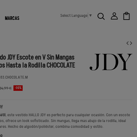
Select Language
▼
MARCAS
do JDY Escote en V Sin Mangas
nos Hasta la Rodilla CHOCOLATE
283.CHOCOLATE.M
34,99 €
-30%
DY
átil
, este vestido HALLO JDY es perfecto para cualquier ocasión. Con un escote
nos, ofrece un look sofisticado. Sin mangas, llega más abajo de la rodilla, ideal
lares. Hecho de algodón/poliéster, combina comodidad y estilo.
ño