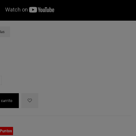
las
 carrito
 Puntos