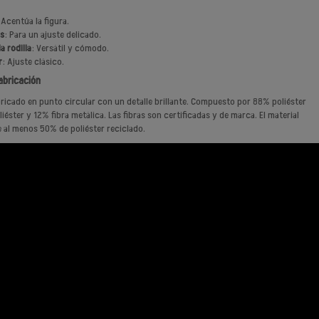
 Acentúa la figura.
os
: Para un ajuste delicado.
a rodilla
: Versátil y cómodo.
r
: Ajuste clásico.
abricación
abricado en punto circular con un detalle brillante. Compuesto por 88% poliéster
iéster y 12% fibra metálica. Las fibras son certificadas y de marca. El material
e al menos 50% de poliéster reciclado.