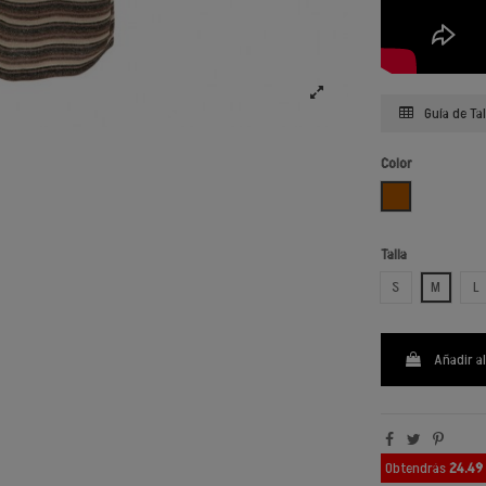
Guía de Tal
Color
CHOCOLATE
Talla
S
M
L
Añadir al
Obtendrás
24.49