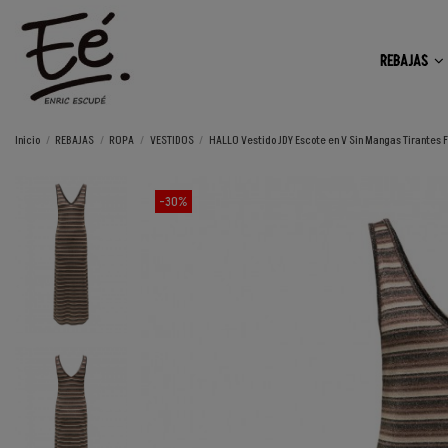
REBAJAS
Inicio
REBAJAS
ROPA
VESTIDOS
HALLO Vestido JDY Escote en V Sin Mangas Tirantes 
-30%