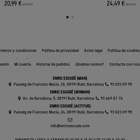
20,99 €
24,49 €
29,99 €
34,99 €
rminos y condiciones
Política de privacidad
Aviso legal
Política de cookies
sesión
Mi cuenta
Historial de pedidos
¿Quiénes somos?
Contacte con nos
ENRIC ESCUDÉ (MAN)
Passeig de Francesc Macià, 26, 08191 Rubí, Barcelona
93 023 09 95
ENRIC ESCUDÉ (WOMAN)
Av. de Barcelona, 5, 08191 Rubí, Barcelona
93 669 87 76
ENRIC ESCUDÉ (ACTITUD)
Passeig de Francesc Macià, 24, 08191 Rubí, Barcelona
93 023 09 95
info@enricescude.com
HORARIO DE LUNES A SÁBADO DE 10:00 A 13:30 Y DE 17:00 A 20:30