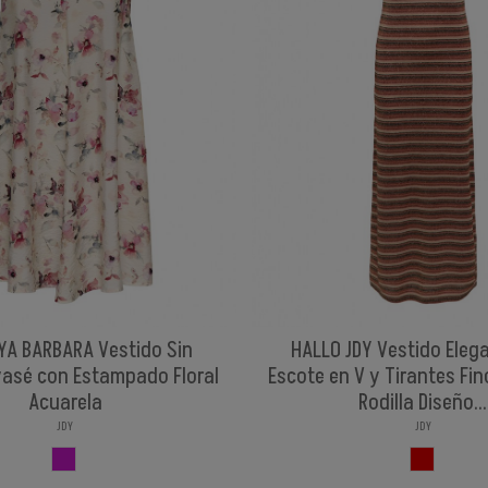
YA BARBARA Vestido Sin
HALLO JDY Vestido Eleg
asé con Estampado Floral
Escote en V y Tirantes Fin
Acuarela
Rodilla Diseño...
JDY
JDY
FLORES
ROJIZO