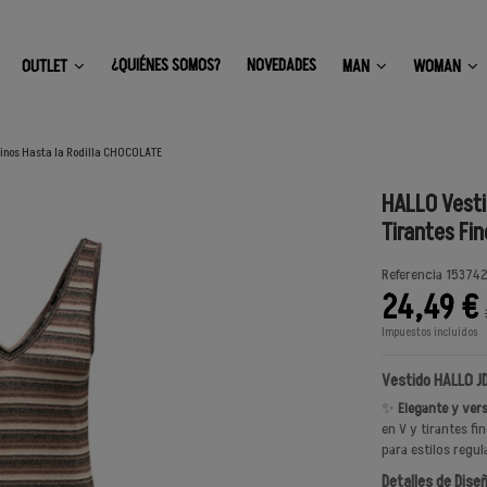
¿QUIÉNES SOMOS?
NOVEDADES
OUTLET
MAN
WOMAN
Finos Hasta la Rodilla CHOCOLATE
HALLO Vesti
Tirantes Fi
Referencia
15374
24,49 €
Impuestos incluidos
Vestido HALLO J
✨
Elegante y vers
en V y tirantes fi
para estilos regu
Detalles de Dise