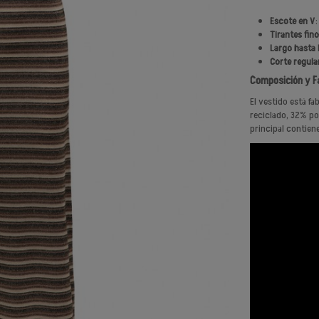
Escote en V
:
Tirantes fin
Largo hasta l
Corte regula
Composición y F
El vestido está f
reciclado, 32% pol
principal contien