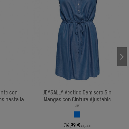
ante con
JDYSALLY Vestido Camisero Sin
os hasta la
Mangas con Cintura Ajustable
JDY
AZUL
34,99 €
49,99 €