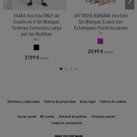
EVARA Vestido ONLY de
JDYTROYA BARBARA Vestido
Cuello en V Sin Mangas
Sin Mangas Evasé con
Tirantes Estrechos Largo
Estampado Floral Acuarela
por las Rodillas
JDY
ONLY
FLORES
NEGROBLANCO
20,99 €
29,99 €
27,99 €
39,99 €
Términos y condiciones
Política de privacidad
Aviso legal
Política de cookies
Iniciar sesión
Mi cuenta
Historial de pedidos
¿Quiénes somos?
Contacte con nosotros
ENRIC ESCUDÉ (MAN)