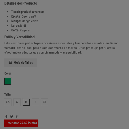
Detalles del Producto
Tipo de producto:
Vestido
Escote:
Cuello en V
Manga:
Manga corta
Largo:
Midi
Corte:
Regular
Estilo y Versatilidad
Este vestido es perfecto para ocasiones especiales y temporadas variadas. Su diseño
versátil lo hace ideal para cualquier evento. La marca JDY se preocupa por tu estilo,
ofreciendo productos que combinan moda y asequibilidad.
Guía de Tallas
Color
VERDE LAUREL
Talla
XS
S
M
L
XL
Obtendrás
24.49 Puntos