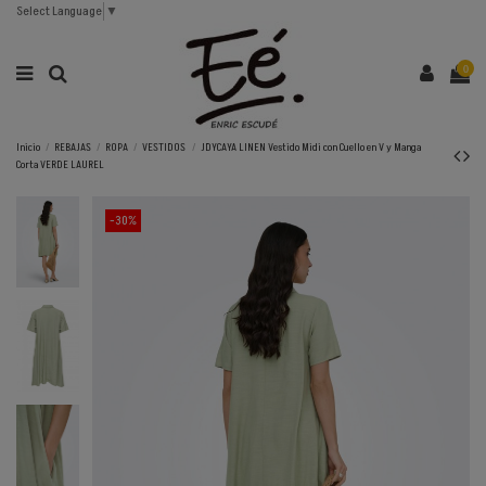
Select Language
▼
0
Inicio
REBAJAS
ROPA
VESTIDOS
JDYCAYA LINEN Vestido Midi con Cuello en V y Manga
Corta VERDE LAUREL
-30%