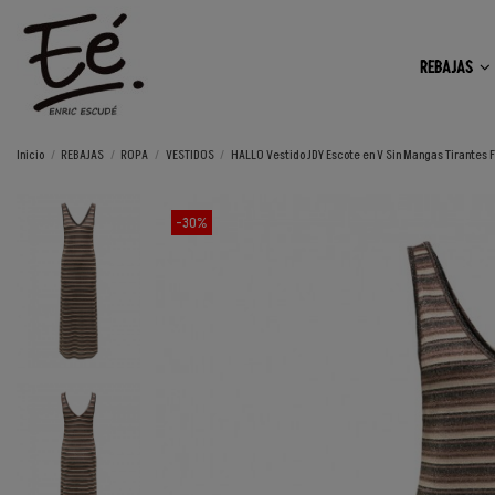
REBAJAS
Inicio
REBAJAS
ROPA
VESTIDOS
HALLO Vestido JDY Escote en V Sin Mangas Tirantes 
-30%