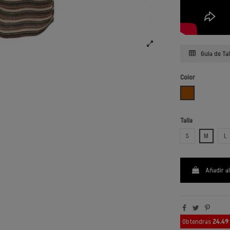
Guía de Tal
Color
CHOCOLATE
Talla
S
M
L
Añadir al
Obtendrás
24.49