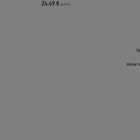
24,49 €
34,99 €
Té
Iniciar 