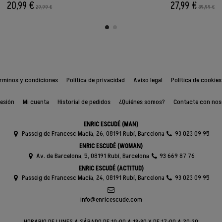
20,99 €
27,99 €
29,99 €
39,99 €
rminos y condiciones
Política de privacidad
Aviso legal
Política de cookies
sesión
Mi cuenta
Historial de pedidos
¿Quiénes somos?
Contacte con nos
ENRIC ESCUDÉ (MAN)
Passeig de Francesc Macià, 26, 08191 Rubí, Barcelona
93 023 09 95
ENRIC ESCUDÉ (WOMAN)
Av. de Barcelona, 5, 08191 Rubí, Barcelona
93 669 87 76
ENRIC ESCUDÉ (ACTITUD)
Passeig de Francesc Macià, 24, 08191 Rubí, Barcelona
93 023 09 95
info@enricescude.com
HORARIO DE LUNES A SÁBADO DE 10:00 A 13:30 Y DE 17:00 A 20:30