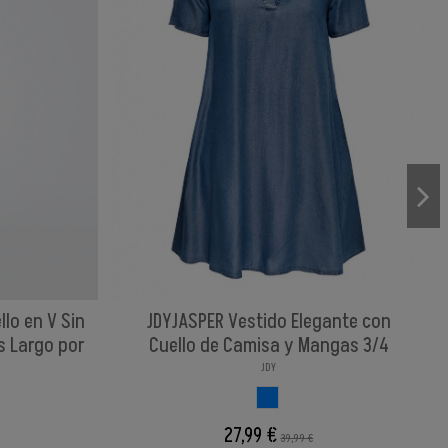
lo en V Sin
JDYJASPER Vestido Elegante con
s Largo por
Cuello de Camisa y Mangas 3/4
JDY
AZUL
NCO
27,99 €
39,99 €