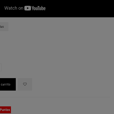
las
 carrito
 Puntos