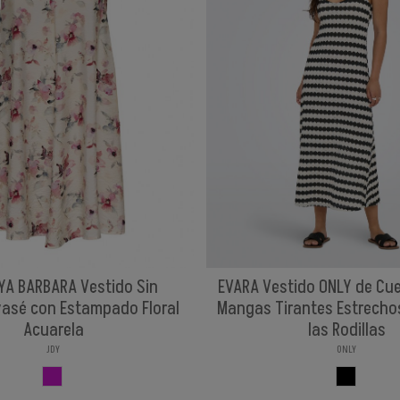
YA BARBARA Vestido Sin
EVARA Vestido ONLY de Cuel
asé con Estampado Floral
Mangas Tirantes Estrecho
Acuarela
las Rodillas
JDY
ONLY
FLORES
NEGROBLA