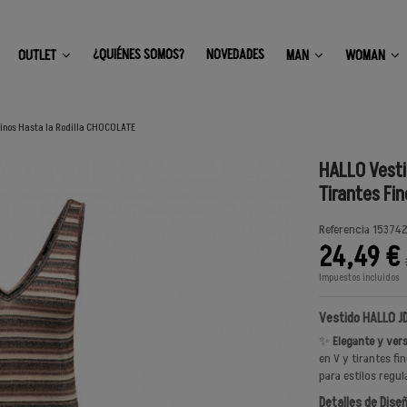
¿QUIÉNES SOMOS?
NOVEDADES
OUTLET
MAN
WOMAN
Finos Hasta la Rodilla CHOCOLATE
HALLO Vesti
Tirantes Fi
Referencia
15374
24,49 €
Impuestos incluidos
Vestido HALLO J
✨
Elegante y vers
en V y tirantes fi
para estilos regu
Detalles de Dise