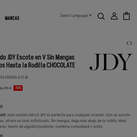
Select Language
▼
MARCAS
do JDY Escote en V Sin Mangas
nos Hasta la Rodilla CHOCOLATE
283.CHOCOLATE.M
34,99 €
-30%
DY
átil
, este vestido HALLO JDY es perfecto para cualquier ocasión. Con un escote
nos, ofrece un look sofisticado. Sin mangas, llega más abajo de la rodilla, ideal
lares. Hecho de algodón/poliéster, combina comodidad y estilo.
ño