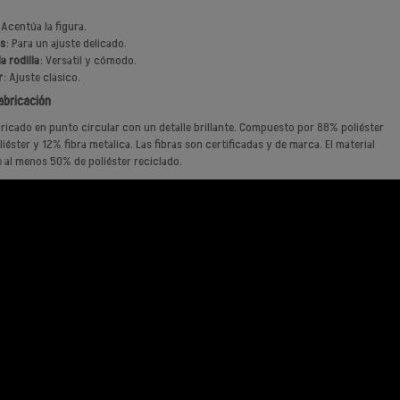
 Acentúa la figura.
os
: Para un ajuste delicado.
a rodilla
: Versátil y cómodo.
r
: Ajuste clásico.
abricación
abricado en punto circular con un detalle brillante. Compuesto por 88% poliéster
iéster y 12% fibra metálica. Las fibras son certificadas y de marca. El material
e al menos 50% de poliéster reciclado.