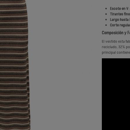
Escote en V
:
Tirantes fin
Largo hasta l
Corte regula
Composición y F
El vestido está f
reciclado, 32% pol
principal contien