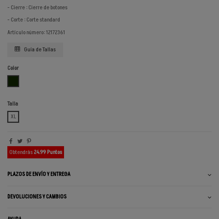
- Cierre : Cierre de botones
- Corte : Corte standard
Artículo número: 12172361
Guía de Tallas
Color
VERDE OSCURO
Talla
XL
Obtendrás
24.99 Puntos
PLAZOS DE ENVÍO Y ENTREGA
DEVOLUCIONES Y CAMBIOS