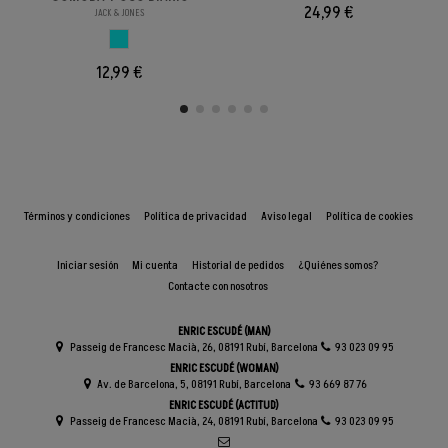
24,99 €
JACK & JONES
AZUL CELESTE
12,99 €
Términos y condiciones
Política de privacidad
Aviso legal
Política de cookies
Iniciar sesión
Mi cuenta
Historial de pedidos
¿Quiénes somos?
Contacte con nosotros
ENRIC ESCUDÉ (MAN)
Passeig de Francesc Macià, 26, 08191 Rubí, Barcelona
93 023 09 95
ENRIC ESCUDÉ (WOMAN)
Av. de Barcelona, 5, 08191 Rubí, Barcelona
93 669 87 76
ENRIC ESCUDÉ (ACTITUD)
Passeig de Francesc Macià, 24, 08191 Rubí, Barcelona
93 023 09 95