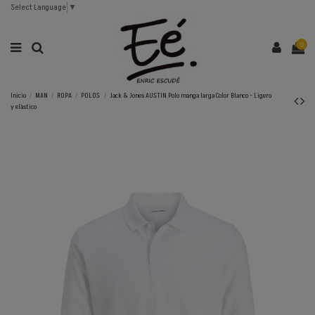
Select Language
▼
0
Inicio
MAN
ROPA
POLOS
Jack & Jones AUSTIN Polo manga larga Color Blanco - Ligero
y elàstico