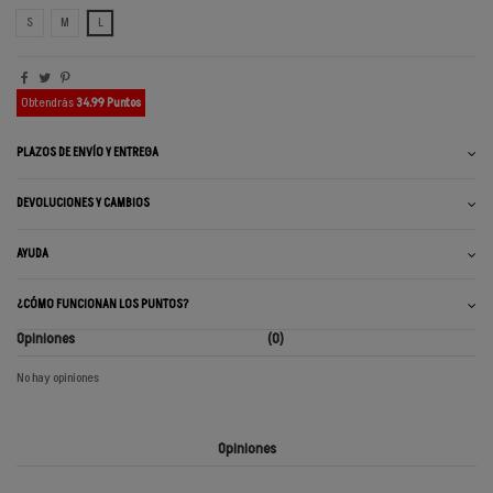
S
M
L
Obtendrás
34.99 Puntos
PLAZOS DE ENVÍO Y ENTREGA
DEVOLUCIONES Y CAMBIOS
AYUDA
¿CÓMO FUNCIONAN LOS PUNTOS?
Opiniones
(0)
No hay opiniones
Opiniones