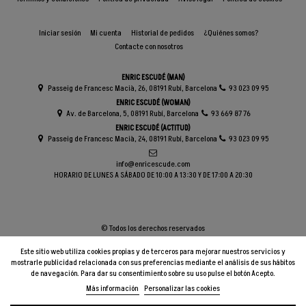
Iniciar sesión
Mi cuenta
Historial de pedidos
¿Quiénes somos?
Contacte con nosotros
ENRIC ESCUDÉ (MAN)
Passeig de Francesc Macià, 26, 08191 Rubí, Barcelona
93 023 09 95
ENRIC ESCUDÉ (WOMAN)
Av. de Barcelona, 5, 08191 Rubí, Barcelona
93 669 87 76
ENRIC ESCUDÉ (ACTITUD)
Passeig de Francesc Macià, 24, 08191 Rubí, Barcelona
93 023 09 95
info@enricescude.com
HORARIO DE LUNES A SÁBADO DE 10:00 A 13:30 Y DE 17:00 A 20:30
© Todos los derechos reservados
Este sitio web utiliza cookies propias y de terceros para mejorar nuestros servicios y
mostrarle publicidad relacionada con sus preferencias mediante el análisis de sus hábitos
de navegación. Para dar su consentimiento sobre su uso pulse el botón Acepto.
Más información
Personalizar las cookies