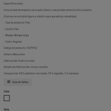
Especificaciones
Crea un look atemporal con un polo clásico: una prenda esencial en tu armario.
El jersey es un tejido ligero y elástico que garantiza comodidad.
- Tipo de producto: Polo
- Cuello: Polo
- Manga: Manga larga
- Corte: Regular
Código de producto: 12279542
Género: Masculino
Fabricación: Punto circular
Detalle de fabricación: Jersey sencillo
Composición: 58 % poliéster reciclado, 39 % algodón, 3 % elastano
Guía de Tallas
Color
BLANCO
Talla