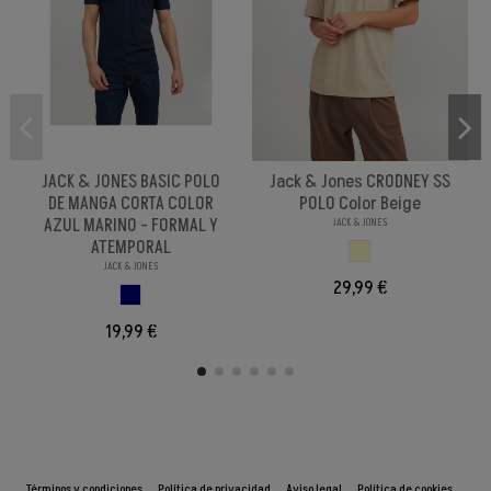
JACK & JONES BASIC POLO
Jack & Jones CRODNEY SS
DE MANGA CORTA COLOR
POLO Color Beige
AZUL MARINO - FORMAL Y
JACK & JONES
ATEMPORAL
BEIGE
JACK & JONES
29,99 €
AZUL MARINO
19,99 €
Términos y condiciones
Política de privacidad
Aviso legal
Política de cookies