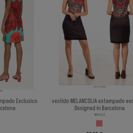
mpado Exclusico
vestido MELANCOLIA estampado exc
rcelona
Designed in Barcelona
MALALÁ
PADI
ESTAMPADI