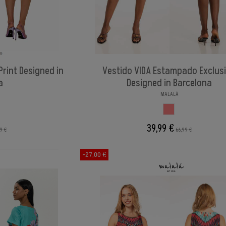
Print Designed in
Vestido VIDA Estampado Exclus
a
Designed in Barcelona
MALALÁ
PADI
ESTAMPADI
39,99 €
9 €
66,99 €
-27,00 €