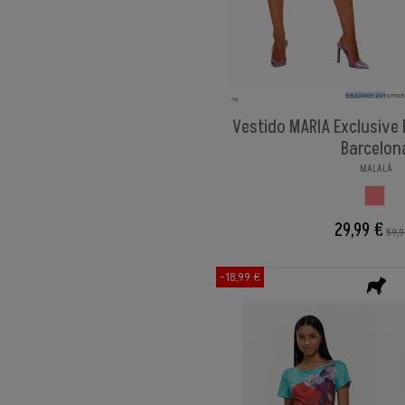
Vestido MARIA Exclusive 
Barcelon
MALALÁ
ESTAM
29,99 €
59,9
-18,99 €