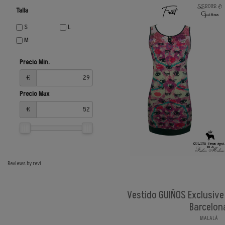
Talla
S
L
M
Precio Min.
€
Precio Max
€
Reviews by
revi
Vestido GUIÑOS Exclusive 
Barcelon
MALALÁ