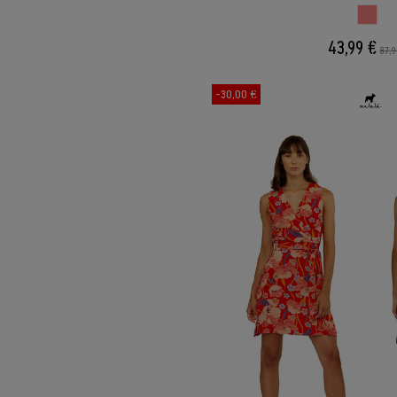
ESTAM
43,99 €
87,9
-30,00 €