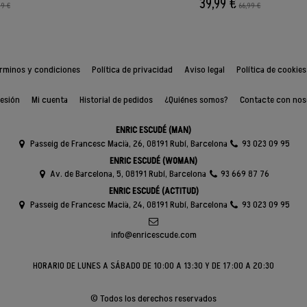
39,99 €
99 €
66,99 €
rminos y condiciones
Política de privacidad
Aviso legal
Política de cookies
sesión
Mi cuenta
Historial de pedidos
¿Quiénes somos?
Contacte con nos
ENRIC ESCUDÉ (MAN)
Passeig de Francesc Macià, 26, 08191 Rubí, Barcelona
93 023 09 95
ENRIC ESCUDÉ (WOMAN)
Av. de Barcelona, 5, 08191 Rubí, Barcelona
93 669 87 76
ENRIC ESCUDÉ (ACTITUD)
Passeig de Francesc Macià, 24, 08191 Rubí, Barcelona
93 023 09 95
info@enricescude.com
HORARIO DE LUNES A SÁBADO DE 10:00 A 13:30 Y DE 17:00 A 20:30
© Todos los derechos reservados