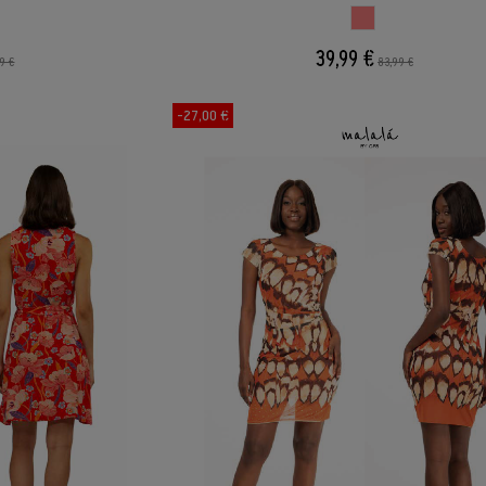
PADI
ESTAMPADI
39,99 €
9 €
83,99 €
-27,00 €