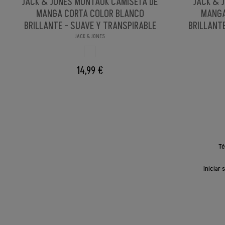
JACK & JONES MONTAUK CAMISETA DE
JACK & 
MANGA CORTA COLOR BLANCO
MANGA
BRILLANTE - SUAVE Y TRANSPIRABLE
BRILLANT
JACK & JONES
BLANCO BRILLANX
14,99 €
Té
Iniciar 