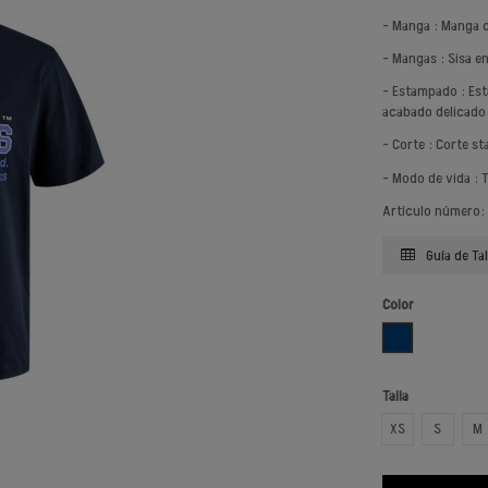
- Manga : Manga 
- Mangas : Sisa e
- Estampado : Es
acabado delicado 
- Corte : Corte s
- Modo de vida : 
Artículo número:
Guía de Tal
Color
AZUL OSCURO
Talla
XS
S
M