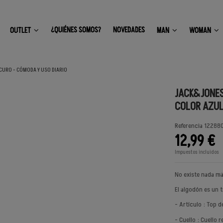
¿QUIÉNES SOMOS?
NOVEDADES
OUTLET
MAN
WOMAN
URO - CÓMODA Y USO DIARIO
JACK&JONES
COLOR AZUL
Referencia
122880
12,99 €
Impuestos incluidos
No existe nada má
El algodón es un 
- Artículo : Top 
- Cuello : Cuello 