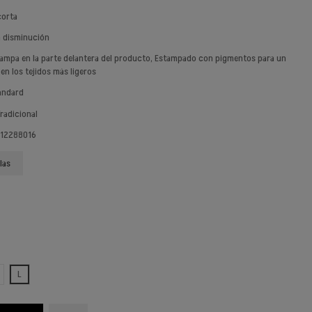
corta
n disminución
tampa en la parte delantera del producto, Estampado con pigmentos para un
en los tejidos más ligeros
tandard
Tradicional
 12288016
las
L