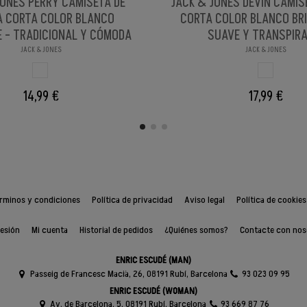
JONES PERRY CAMISETA DE
JACK & JONES DEVIN CAMI
 CORTA COLOR BLANCO
CORTA COLOR BLANCO BRI
E - TRADICIONAL Y CÓMODA
SUAVE Y TRANSPIR
JACK & JONES
JACK & JONES
BLANCO BRILLANX
BLANCO BRI
14,99 €
17,99 €
rminos y condiciones
Política de privacidad
Aviso legal
Política de cookies
sesión
Mi cuenta
Historial de pedidos
¿Quiénes somos?
Contacte con nos
ENRIC ESCUDÉ (MAN)
Passeig de Francesc Macià, 26, 08191 Rubí, Barcelona
93 023 09 95
ENRIC ESCUDÉ (WOMAN)
Av. de Barcelona, 5, 08191 Rubí, Barcelona
93 669 87 76