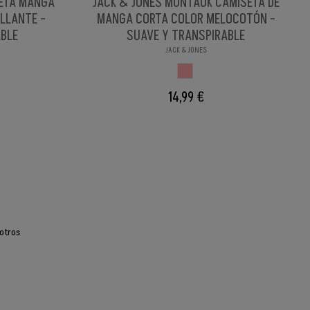
SETA MANGA
JACK & JONES MONTAUK CAMISETA DE
LLANTE -
MANGA CORTA COLOR MELOCOTÓN -
ABLE
SUAVE Y TRANSPIRABLE
JACK & JONES
LL PE
MELOCOTON
14,99 €
otros